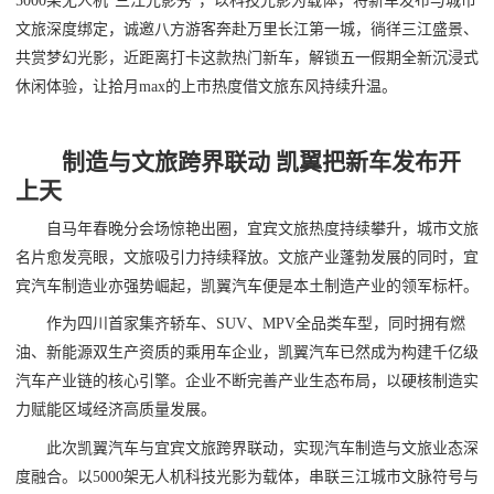
5000架无人机“三江光影秀”，以科技光影为载体，将新车发布与城市
文旅深度绑定，诚邀八方游客奔赴万里长江第一城，徜徉三江盛景、
共赏梦幻光影，近距离打卡这款热门新车，解锁五一假期全新沉浸式
休闲体验，让拾月max的上市热度借文旅东风持续升温。
制造与文旅跨界联动 凯翼把新车发布开
上天
自马年春晚分会场惊艳出圈，宜宾文旅热度持续攀升，城市文旅
名片愈发亮眼，文旅吸引力持续释放。文旅产业蓬勃发展的同时，宜
宾汽车制造业亦强势崛起，凯翼汽车便是本土制造产业的领军标杆。
作为四川首家集齐轿车、SUV、MPV全品类车型，同时拥有燃
油、新能源双生产资质的乘用车企业，凯翼汽车已然成为构建千亿级
汽车产业链的核心引擎。企业不断完善产业生态布局，以硬核制造实
力赋能区域经济高质量发展。
此次凯翼汽车与宜宾文旅跨界联动，实现汽车制造与文旅业态深
度融合。以5000架无人机科技光影为载体，串联三江城市文脉符号与