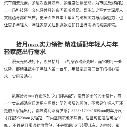
汽车潮流元素，多层次视觉演绎、多维度创意呈现，为市民及游客献
上一场科技感与文化感兼具的夜间视听盛宴。既生动诠释宜宾深厚人
文底蕴与都市气质，更全面彰显本土车企的硬核实力与品牌魅力，也
让更多年轻人、年轻家庭关注到这款适配其出行需求的亲民座驾。
拾月max实力领衔 精准适配年轻人与年
轻家庭出行需求
漫天光影映衬下，凯翼拾月max的身影格外亮眼，而它的每一处
优势，都精准戳中了年轻人第一台车、年轻家庭第二台车的核心需
求，实用又贴心。
凯翼拾月max真正做到“入门即高配”，没有多余的冗余设计，每
一个卖点都贴合日常用车场景：简约吸睛的颜值，不管是年轻人开还
是融入家庭出行，都显得利落有质感；3725×1700×1608mm的车身尺
寸搭配2520mm长轴距，车内空间宽敞不局促，后备厢拓展后可达96
0L，不管是日常通勤放背包，还是家庭出行装婴儿车、购物袋，都