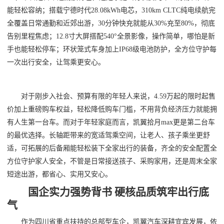
能轻松容纳；搭载宁德时代28.08kWh电芯，310km CLTC纯电续航完
全覆盖日常通勤和近郊出游，30分钟快充就能从30%充至80%，彻底
告别里程焦虑；12.8寸大屏搭配540°全景影像，操作简单，哪怕是新
手也能轻松停车；环状笼式车身加上IP68级电池防护，全方位守护每
一次出行安全，让驾乘更安心。
对于刚步入社会、预算有限的年轻人来说，4.59万起的限时起售
价加上重磅购车权益，轻松降低购车门槛，不用背负经济压力就能拥
有人生第一台车。而对于年轻家庭而言，凯翼拾月max更是第二台车
的最优选择。长轴距带来的宽适驾乘空间，让老人、孩子乘坐更舒
适，可拓展的后备厢能轻松装下全家出行的装备，齐全的安全配置全
方位守护家人安全，不管是日常接送孩子、采购家用，还是周末全家
短途出游，都省心、实用又安心。
国企实力强势背书 硬核品质筑牢出行底
气
作为四川省重点扶持的总部型车企，凯翼汽车深耕宜宾发展，依