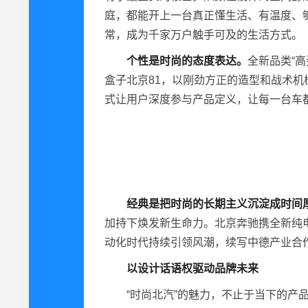
庭，都能开上一台真正懂生活、有温度、够
常，成为千家万户触手可及的生活方式。
个性是时尚的态度表达。
全新品类“
盒子北京81，以刚劲方正的造型和战术机
式让用户深度参与产品定义，让每一台车
经典
是把
时尚的
长期主义沉淀成时间
加持下焕发新生命力。北京奔驰携全新纯电
动化时代持续引领风潮，续写中德产业合作
以设计话语权驱动品牌未来
“时尚北汽”的魅力，不止于当下的