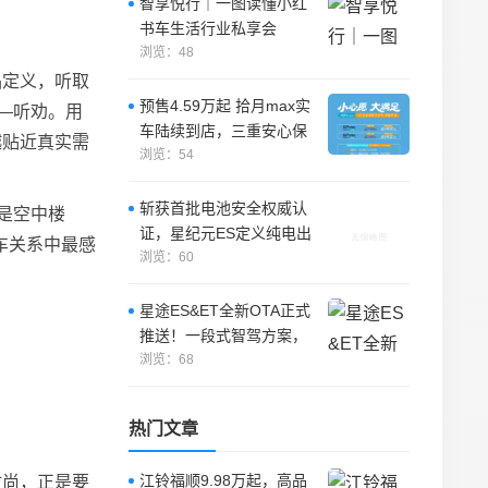
智享悦行｜一图读懂小红
书车生活行业私享会
浏览：48
品定义，听取
预售4.59万起 拾月max实
——听劝。用
车陆续到店，三重安心保
越贴近真实需
障重塑4万级新标杆
浏览：54
斩获首批电池安全权威认
是空中楼
证，星纪元ES定义纯电出
车关系中最感
行安全新高度
浏览：60
星途ES&ET全新OTA正式
推送！一段式智驾方案，
解锁类人驾驶新体验
浏览：68
热门文章
江铃福顺9.98万起，高品
时尚，正是要