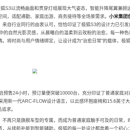
极狐S3以流畅曲面和贯穿灯组展现大气姿态，智能升降尾翼兼顾
空间，适配通勤、家庭出游、商务接待等全场景需求。
小米集团
，来自行业同行的由衷认可，恰恰印证了极狐S3的设计力已引发
之中的自然光影灵感，从晨曦白的温柔到云玫粉的治愈，每一种色
情。将时尚与用户情绪绑定，让设计成为“治愈日常”的载体，极
。
启预售24小时，预订量便突破10000台，充分印证了普通家庭
用新一代ARC-FLOW设计语言，以云感环抱座椅和15.6英寸
品追求。
，不再只是旗舰车型的专属，而成为普通家庭触手可及的日常，
适，从续航补能到智能辅助，极狐的每一处设计都奔着一个初心