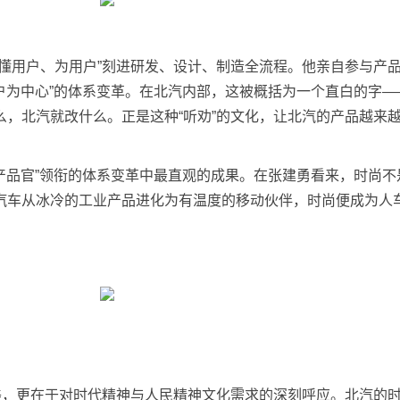
、懂用户、为用户”刻进研发、设计、制造全流程。他亲自参与产
用户为中心”的体系变革。在北汽内部，这被概括为一个直白的字
么，北汽就改什么。正是这种“听劝”的文化，让北汽的产品越来
席产品官”领衔的体系变革中最直观的成果。在张建勇看来，时尚不
汽车从冰冷的工业产品进化为有温度的移动伙伴，时尚便成为人
之美，更在于对时代精神与人民精神文化需求的深刻呼应。北汽的