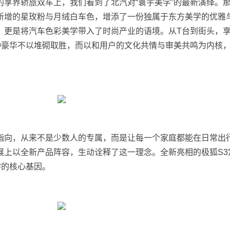
的享界轿旅双车上，我们看到了北汽对“寰宇美学”的最新演绎。
新增的星玫粉与月绒白车色，增添了一份独属于东方美学的优雅
，更是将汽车色彩美学带入了时尚产业的语境。从T台到街头，
这种豪华不以堆砌取胜，而以和用户的文化共情与审美共鸣为内核
指向，从来不是少数人的专属，而是让每一个家庭都能在日常出
展上以全新产品阵容，生动诠释了这一理念。全新亮相的极狐S3
学的核心基因。