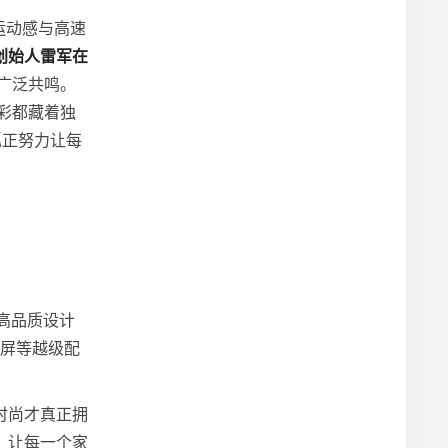
运动感与高速
创始人雷军在
广泛共鸣。
彩都藏着独
狐正努力让每
对高品质设计
大屏等越级配
时尚才真正拥
：让每一个家