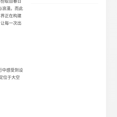
那份取自春日
与浪漫。而此
享界正在构建
，让每一次出
行中感受到设
定位于大空