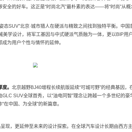
安全的好车。这正是“时尚北汽”最朴素的表达——将“时尚”从概
高姿态SUV”北京·城市猎人在硬派与精致之间找到独特平衡。中国
械美学设计，将军工基因与中式硬派气质融为一体，更以BIP用
都成为用户个性与情怀的延伸。
厚度。
北京越野BJ40增程长续航版延续“可城可野”的经典基因，
GLC SUV全球首秀，以“油电同智”理念让跨越一个多世纪的豪
“在中国、为全球”的新篇章。
产品呈现，更延伸至未来的设计探索。在全球汽车设计长期由西方