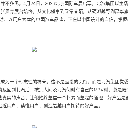
业并不多见。4月24日，2026北京国际车展启幕，北汽集团以主
主张贯穿展台始终。从文化盛事到寻常巷陌，从硬派越野到豪华旗
驱动、以用户为本的中国汽车品牌，正在以中国设计的自信，掌握
正成为一个标志性的符号。这不是虚设的头衔，而是北汽集团党
谈及回到北汽后，被别人问及北汽何时有自己的MPV时，总是既
些真实的声音，让他始终坚信一个朴素而坚定的道理：好产品是
贴近用户、读懂用户、创造超越用户期待的好产品。