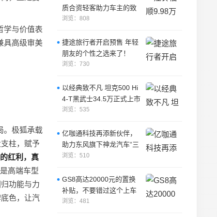
质合资轻客助力车主的致
富路
浏览：808
哲学与价值表
捷途旅行者开启预售 年轻
兼具高级审美
朋友的个性之选来了！
浏览：730
以经典致不凡 坦克500 Hi
4-T黑武士34.5万正式上市
浏览：535
局。极狐承载
亿咖通科技再添新伙伴，
大支柱，赋予
助力东风旗下神龙汽车“三
剑客”打造全新智能座舱
浏览：510
术的红利，真
是高端车型
GS8高达20000元的置换
回归功能与力
补贴，不要错过这个上车
牌底色，让汽
机会了
浏览：481