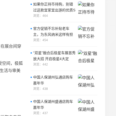
如果你正持币待购，别错
过这款宜家宜出游的优质S
UV
浏览：464
官方促销不忘补贴老车
主，为东风纳米这样有担
当的品牌点赞！
浏览：454
众在展台间穿
“双星”融合后极星车展首秀
放大招 开启极星4大定
受空间，极狐
浏览：442
、生活与审美
中国人保湖州弘通店购车
嘉年华
浏览：438
中国人保湖州盛通店购车
嘉年华
浏览：437