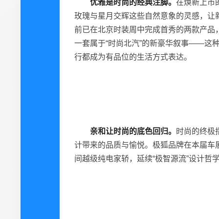
优雅是时尚的经典注脚。
在焕新上市
玫瑰与星月交辉这些自然意象的灵感，让
前已在北京时装周中完成首秀的两款产品
一套属于“时尚北汽”的新豪华叙事——
行都成为有品位的生活方式表达。
亲和
让
时尚
的
底色回归。
时尚的终极
计带来的品质与愉悦。极狐品牌在本届车
间越级纯电家轿，延续“极智源流”设计哲