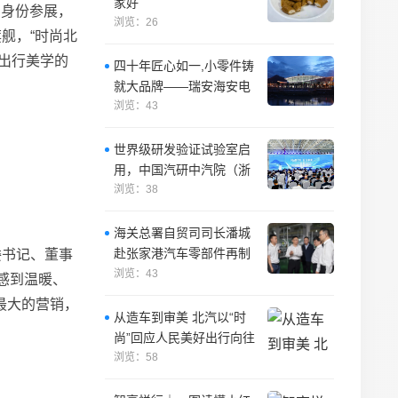
家好
场身份参展，
浏览：26
舰，“时尚北
出行美学的
四十年匠心如一,小零件铸
就大品牌——瑞安海安电
机挡圈厂
浏览：43
世界级研发验证试验室启
用，中国汽研中汽院（浙
江）公司正式开业
浏览：38
海关总署自贸司司长潘城
赴张家港汽车零部件再制
委
书记
、董事
造试点企业指导工作
浏览：43
感到温暖、
最大的营销，
从造车到审美 北汽以“时
尚”回应人民美好出行向往
浏览：58