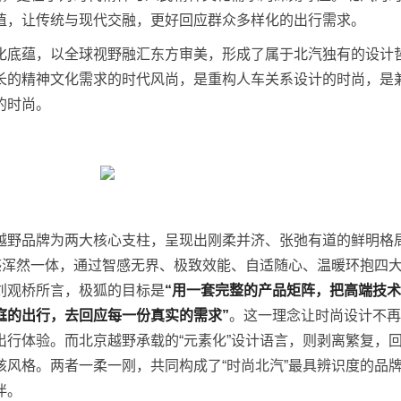
值，让传统与现代交融，更好回应群众多样化的出行需求。
化底蕴，以全球视野融汇东方审美，形成了属于北汽独有的设计
长的精神文化需求的时代风尚，是重构人车关系设计的时尚，是
的时尚。
越野品牌为两大核心支柱，呈现出刚柔并济、张弛有道的鲜明格
雅感浑然一体，通过智感无界、极致效能、自适随心、温暖环抱四
刘观桥所言，极狐的目标是
“用一套完整的产品矩阵，把高端技
庭的出行，去回应每一份真实的需求”
。这一理念让时尚设计不再
出行体验。而北京越野承载的“元素化”设计语言，则剥离繁复，
核风格。两者一柔一刚，共同构成了“时尚北汽”最具辨识度的品
伴。